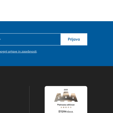
Prijava
pogoji prijave in zasebnosti
.