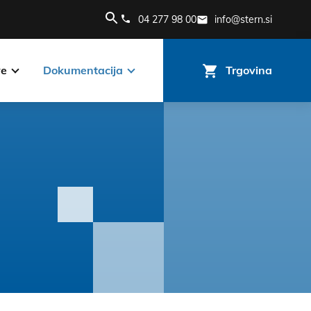
04 277 98 00
info@stern.si
ve
Dokumentacija
Trgovina