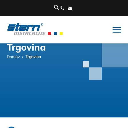
Trgovina
Domov
/
Trgovina