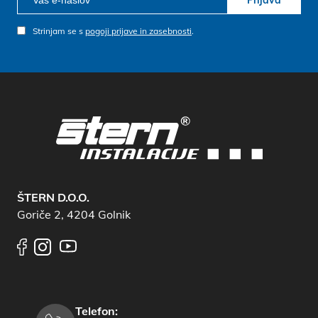
Prijava
Strinjam se s
pogoji prijave in zasebnosti
.
ŠTERN D.O.O.
Goriče 2, 4204 Golnik
Telefon: