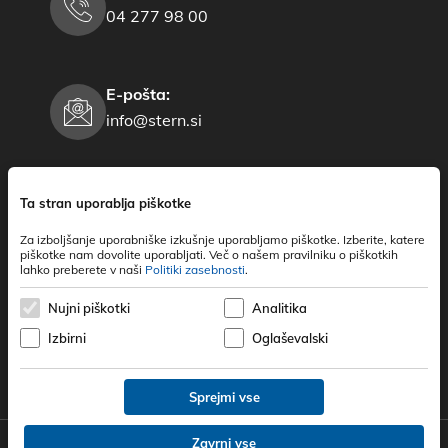
04 277 98 00
E-pošta:
info@stern.si
Delovni čas:
Ta stran uporablja piškotke
PON-PET: 7:00 - 15:00
Za izboljšanje uporabniške izkušnje uporabljamo piškotke. Izberite, katere
Vikend in prazniki: zaprto
piškotke nam dovolite uporabljati. Več o našem pravilniku o piškotkih
lahko preberete v naši
Politiki zasebnosti
.
Nujni piškotki
Analitika
Izbirni
Oglaševalski
Sprejmi vse
Zavrni vse