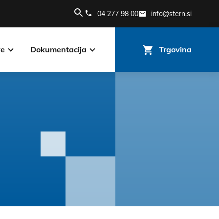
04 277 98 00
info@stern.si
ve
Dokumentacija
Trgovina