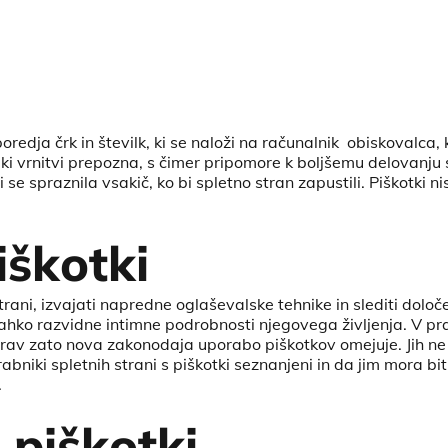
redja črk in številk, ki se naloži na računalnik obiskovalca, 
i vrnitvi prepozna, s čimer pripomore k boljšemu delovanju st
e spraznila vsakič, ko bi spletno stran zapustili. Piškotki ni
iškotki
strani, izvajati napredne oglaševalske tehnike in slediti dol
so lahko razvidne intimne podrobnosti njegovega življenja. V p
Prav zato nova zakonodaja uporabo piškotkov omejuje. Jih ne
abniki spletnih strani s piškotki seznanjeni in da jim mora biti
.
 piškotki