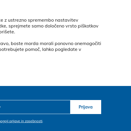
orite z ustrezno spremembo nastavitev
otke, sprejmete samo določeno vrsto piškotkov
brišete.
napravo, boste morda morali ponovno onemogočiti
m potrebujete pomoč, lahko pogledate v
Prijava
pogoji prijave in zasebnosti
.