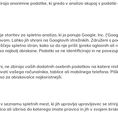
birajo anonimne podatke, ki gredo v analizo skupaj s podatki 
e storitev za spletno analizo, ki jo ponuja Google, Inc. ('Goo
lovom. Lahko jih shrani na Googlovih strežnikih. Združeni s po
ščejo spletno stran, kako so do nje prišli (preko oglasnih ali 
o najbolj obiskane. Podatki se ne identificirajo in ne povezuje
ani, ne zbirajo vaših dodatnih osebnih podatkov na katere nist
vati vašega računalnika, tablice ali mobilnega telefona. Piš
o za obiskovalce najkoristnejši.
v seznamu spletnih mest, ki jih upravlja upravljavec se strin
ca ali izbrisa do katerega imate pravico in jih v svojem brsk