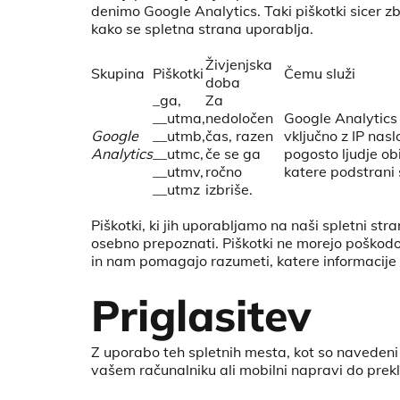
denimo Google Analytics. Taki piškotki sicer z
kako se spletna strana uporablja.
Živjenjska
Skupina
Piškotki
Čemu služi
doba
_ga,
Za
__utma,
nedoločen
Google Analytics j
Google
__utmb,
čas, razen
vključno z IP nas
Analytics
__utmc,
če se ga
pogosto ljudje obi
__utmv,
ročno
katere podstrani s
__utmz
izbriše.
Piškotki, ki jih uporabljamo na naši spletni str
osebno prepoznati. Piškotki ne morejo poškodo
in nam pomagajo razumeti, katere informacije s
Priglasitev
Z uporabo teh spletnih mesta, kot so navedeni 
vašem računalniku ali mobilni napravi do prekli