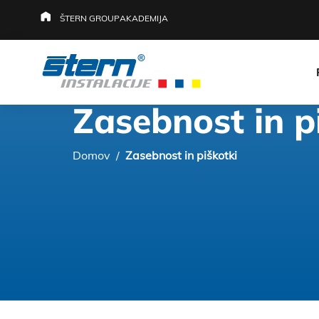
ŠTERN GROUP
AKADEMIJA
Zasebnost in p
Domov
/
Zasebnost in piškotki