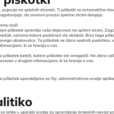
 pojavijo na spletnih straneh. Ti piškotki so avtomatično dovol
zagotavljajo, da osnovni procesi spletne strani delujejo.
emu služi
ejni piškotek spremlja vašo dejavnost na spletni strani. Zago
našali, oziroma katere podstrani ste obiskali. Brez tega pi
ovega obiskovalca. Ta piškotek ne zbira osebnih podatkov, vas
nfomacijami, ki se hranijo o vas.
a piškotek beleži, katere piškotke ste omogočili. Ne zbira vaši
ovezan z drugimi infomacijami, ki se hranijo o vas.
a piškotek uporabljamo za Sly, administrativno orodje aplika
litiko
itev so lahko v uporabi orodja za spremljanje brskalnih navad