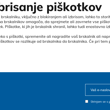
brisanje piškotkov
 brskalniku, vključno z blokiranjem ali izbrisom, lahko to st
na brskalnikov omogoča, da sprejmete ali zavrnete vse pišk
k. Piškotke, ki jih je brskalnik shranil, lahko tudi enostavno iz
eko s piškotki, spremenite ali nagradite vaš brskalnik ali 
piškotkov se razlikuje od brskalnika do brskalnika. Če pri te
Strinjam se s