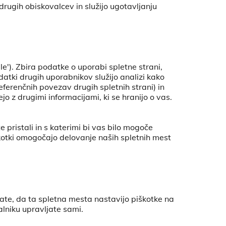
drugih obiskovalcev in služijo ugotavljanju
gle'). Zbira podatke o uporabi spletne strani,
datki drugih uporabnikov služijo analizi kako
referenčnih povezav drugih spletnih strani) in
jo z drugimi informacijami, ki se hranijo o vas.
e pristali in s katerimi bi vas bilo mogoče
kotki omogočajo delovanje naših spletnih mest
jate, da ta spletna mesta nastavijo piškotke na
alniku upravljate sami.