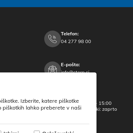
Telefon:
04 277 98 00
E-pošta:
info@stern.si
Delovni čas:
škotke. Izberite, katere piškotke
PON-PET: 7:00 - 15:00
 piškotkih lahko preberete v naši
Vikend in prazniki: zaprto