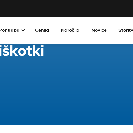
Ponudba
Ceniki
Naročila
Novice
Storit
iškotki