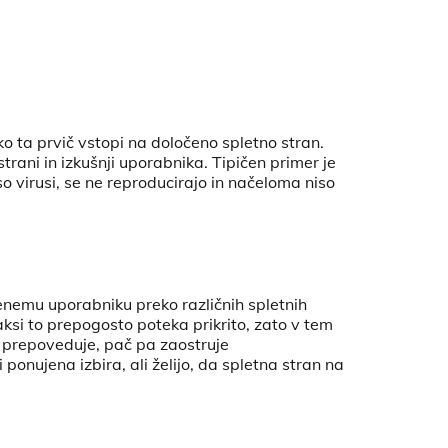
ko ta prvič vstopi na določeno spletno stran.
rani in izkušnji uporabnika. Tipičen primer je
so virusi, se ne reproducirajo in načeloma niso
očenemu uporabniku preko različnih spletnih
raksi to prepogosto poteka prikrito, zato v tem
 prepoveduje, pač pa zaostruje
 ponujena izbira, ali želijo, da spletna stran na