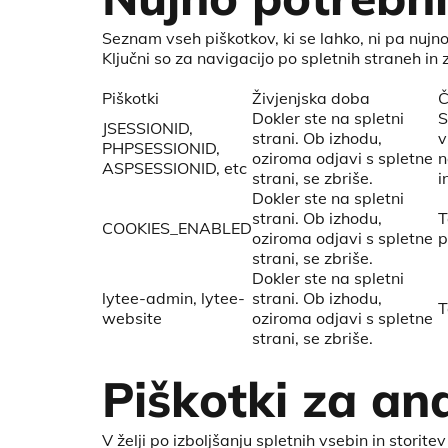
Seznam vseh piškotkov, ki se lahko, ni pa nujno,
Ključni so za navigacijo po spletnih straneh in 
Piškotki
Živjenjska doba
Č
Dokler ste na spletni
S
JSESSIONID,
strani. Ob izhodu,
v
PHPSESSIONID,
oziroma odjavi s spletne
n
ASPSESSIONID, etc
strani, se zbriše.
i
Dokler ste na spletni
strani. Ob izhodu,
T
COOKIES_ENABLED
oziroma odjavi s spletne
p
strani, se zbriše.
Dokler ste na spletni
lytee-admin, lytee-
strani. Ob izhodu,
T
website
oziroma odjavi s spletne
strani, se zbriše.
Piškotki za ana
V želji po izboljšanju spletnih vsebin in stor