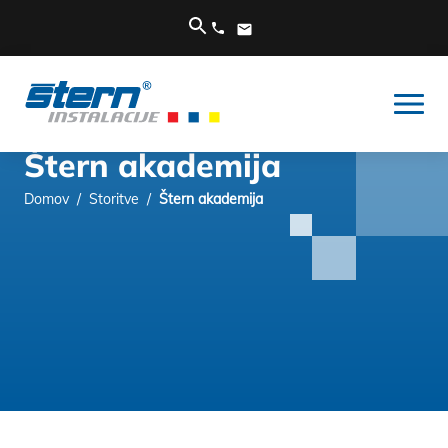
Štern akademija
Domov
/
Storitve
/
Štern akademija