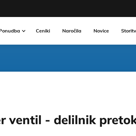
Ponudba
Ceniki
Naročila
Novice
Storit
 ventil - delilnik preto