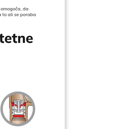
a omogoča, da
 to ali se poraba
tetne