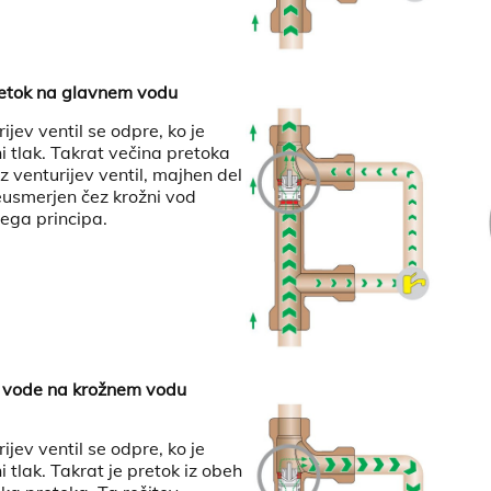
pretok na glavnem vodu
jev ventil se odpre, ko je
i tlak. Takrat večina pretoka
z venturijev ventil, majhen del
eusmerjen čez krožni vod
vega principa.
a vode na krožnem vodu
jev ventil se odpre, ko je
 tlak. Takrat je pretok iz obeh