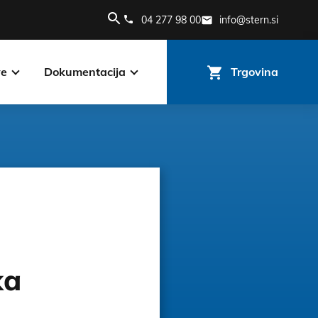
04 277 98 00
info@stern.si
ve
Dokumentacija
Trgovina
ka