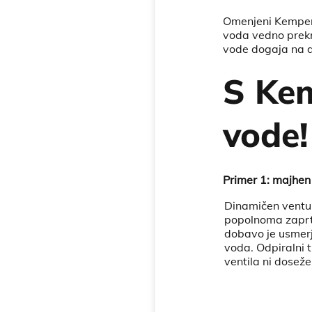
Omenjeni Kemper 
voda vedno prekro
vode dogaja na do
S Kem
vode!
Primer 1: majhen
Dinamičen ventur
popolnoma zaprt 
dobavo je usmerj
voda. Odpiralni 
ventila ni doseže