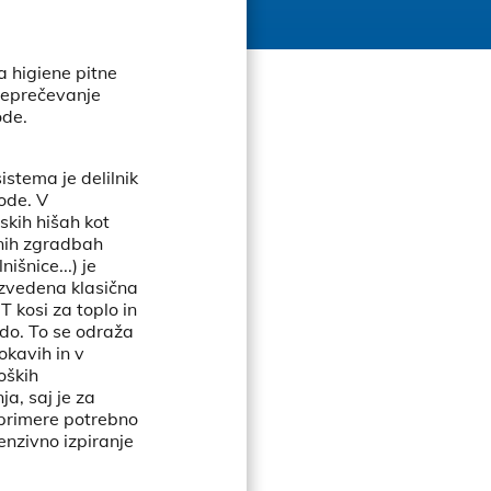
 higiene pitne
reprečevanje
ode.
istema je delilnik
ode. V
skih hišah kot
vnih zgradbah
lnišnice...) je
izvedena klasična
T kosi za toplo in
do. To se odraža
okavih in v
roških
a, saj je za
primere potrebno
tenzivno izpiranje