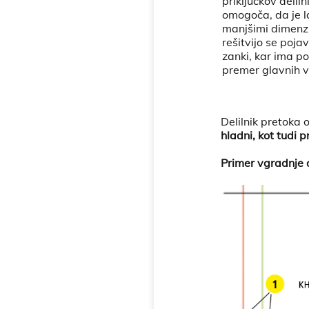
priključkov delil
omogoča, da je l
manjšimi dimenzi
rešitvijo se pojav
zanki, kar ima p
premer glavnih v
Delilnik pretoka
hladni, kot tudi pr
Primer vgradnje d