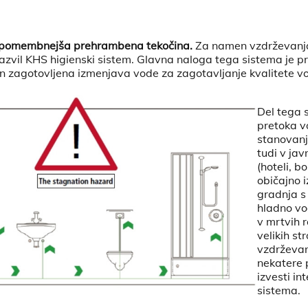
ajpomembnejša prehrambena tekočina.
Za namen vzdrževanja
azvil KHS higienski sistem. Glavna naloga tega sistema je p
in zagotovljena izmenjava vode za zagotavljanje kvalitete v
Del tega s
pretoka v
stanovanj
tudi v ja
(hoteli, bo
običajno 
gradnja s 
hladno vo
v mrtvih r
velikih st
vzdrževanj
nekatere 
izvesti in
sistema.