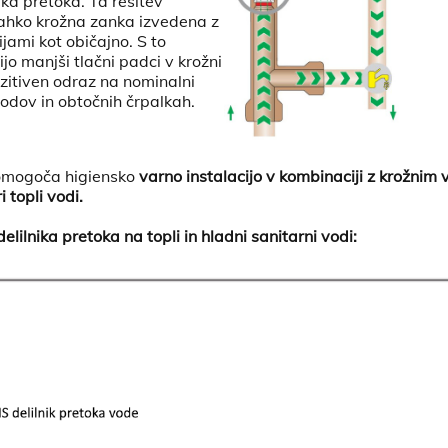
nika pretoka. Ta rešitev
ahko krožna zanka izvedena z
jami kot običajno. S to
ijo manjši tlačni padci v krožni
ozitiven odraz na nominalni
odov in obtočnih črpalkah.
 omogoča higiensko
varno instalacijo v kombinaciji z krožnim
i topli vodi.
elilnika pretoka na topli in hladni sanitarni vodi: