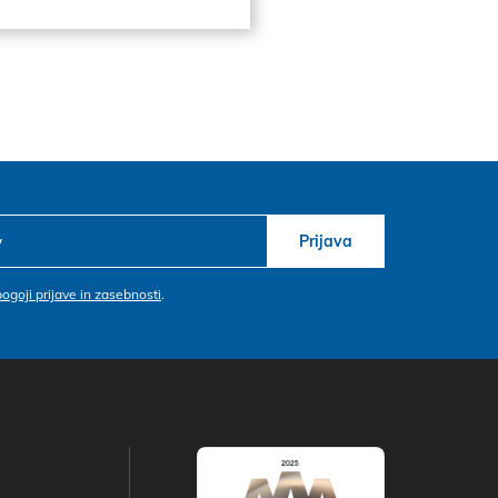
Prijava
pogoji prijave in zasebnosti
.