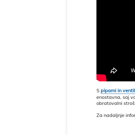
S
pipami in venti
enostavna, saj v
obratovalni stroš
Za nadaljnje info