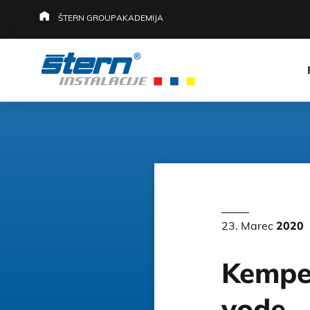
ŠTERN GROUP
AKADEMIJA
23. Marec
2020
Kemper
vode