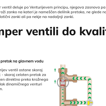
ventil deluje po Venturijevem principu, njegova zasnova p
ži zanko na kateri je nameščen delilnik pretoka, ne glede na
tični zanki ali pa nekje na nadaljnji zanki.
per ventili do kvali
 pretok na glavnem vodu
ijev ventil ostane skoraj
- skoraj celoten pretok za
en direktno preko krožnega
tlak dinamičnega venturi
n.