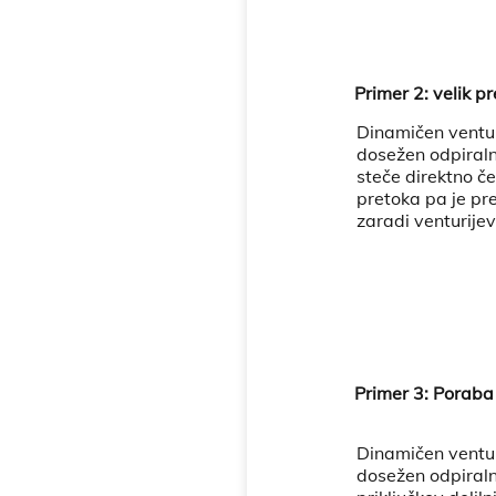
Primer 2: velik 
Dinamičen venturi
dosežen odpiraln
steče direktno če
pretoka pa je pr
zaradi venturije
Primer 3: Porab
Dinamičen venturi
dosežen odpiralni