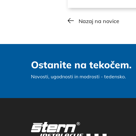
Nazaj na novice
Ostanite na tekočem.
Novosti, ugodnosti in modrosti - tedensko.