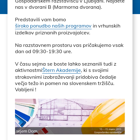
Gospodarskem razstavišču v Ljubljani. Najdete
nas v dvorani B (Marmorna dvorana).
Predstavili vam bomo
široko ponudbo naših programov
in vrhunskih
izdelkov priznanih proizvajalcev.
Na razstavnem prostoru vas pričakujemo vsak
dan od 09:30-19:30 ure.
V času sejma se boste lahko seznanili tudi z
aktivnostmi
Štern Akademije
, ki s svojimi
strokovnimi izobraževanji pridobiva čedalje
večjo težo in pomen na slovenskem tržišču.
Vabljeni !