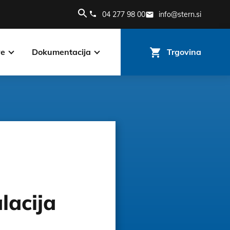
04 277 98 00
info@stern.si
ve
Dokumentacija
Trgovina
lacija