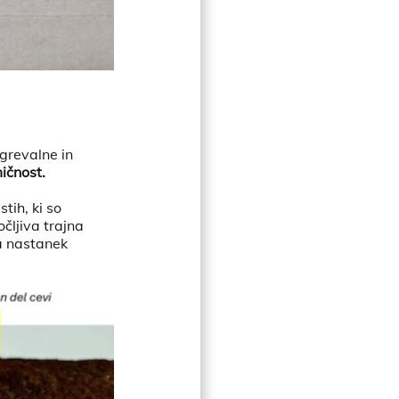
grevalne in
ičnost.
tih, ki so
očljiva trajna
za nastanek