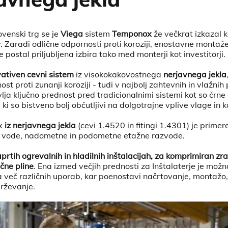
venski trg se je
Viega
sistem
Temponox
že večkrat izkazal k
v. Zaradi odlične odpornosti proti koroziji, enostavne montaže
e postal priljubljena izbira tako med monterji kot investitorji.
vativen cevni sistem
iz visokokakovostnega
nerjavnega jekla
st proti zunanji koroziji - tudi v najbolj zahtevnih in vlažnih
lja ključno prednost pred tradicionalnimi sistemi kot so črne c
 ki so bistveno bolj občutljivi na dolgotrajne vplive vlage in
x
iz nerjavnega jekla
(cevi 1.4520 in fitingi 1.4301) je primer
e vode, nadometne in podometne etažne razvode.
prtih ogrevalnih in hladilnih inštalacijah, za komprimiran zrak
ične pline
. Ena izmed večjih prednosti za Inštalaterje je mož
 več različnih uporab, kar poenostavi načrtovanje, montažo,
drževanje.