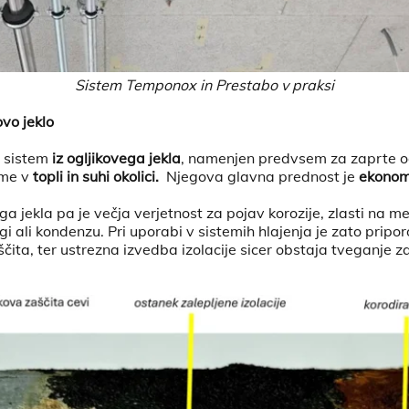
Sistem Temponox in Prestabo v praksi
ovo jeklo
i sistem
iz ogljikovega jekla
, namenjen predvsem za zaprte o
eme v
topli in suhi okolici.
Njegova glavna prednost je
ekonom
a jekla pa je večja verjetnost za pojav korozije, zlasti na mes
i ali kondenzu. Pri uporabi v sistemih hlajenja je zato pripor
ščita, ter ustrezna izvedba izolacije sicer obstaja tveganje 