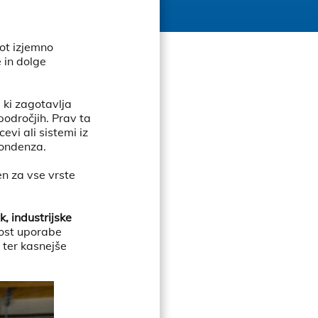
ot izjemno
 in dolge
, ki zagotavlja
 področjih. Prav ta
evi ali sistemi iz
 kondenza.
en za vse vrste
, industrijske
nost uporabe
 ter kasnejše