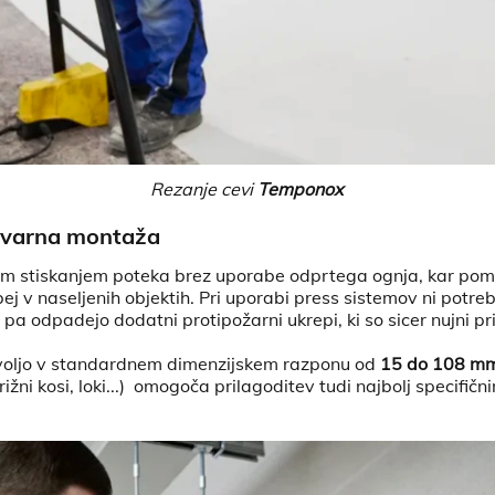
Rezanje cevi
Temponox
 varna montaža
im stiskanjem poteka brez uporabe odprtega ognja, kar pom
ej v naseljenih objektih. Pri uporabi press sistemov ni potr
 pa odpadejo dodatni protipožarni ukrepi, ki so sicer nujni pri
voljo v standardnem dimenzijskem razponu od
15 do 108 m
križni kosi, loki...) omogoča prilagoditev tudi najbolj specifi