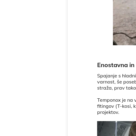
Enostavna in
Spajanje s hladn
varnost, še poseb
straža, prav tako
Temponox je na 
fitingov (T-kosi, 
projektov.