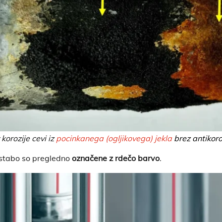
korozije cevi iz
pocinkanega (ogljikovega) jekla
brez antikoro
restabo so pregledno
označene z rdečo barvo
.