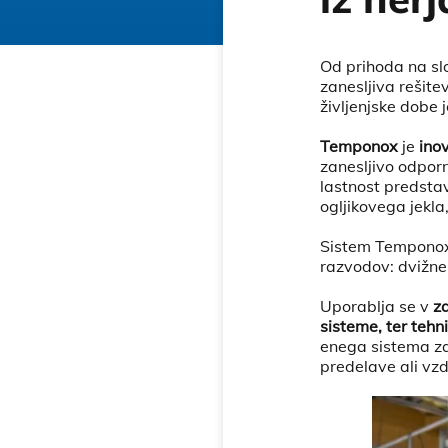
Od prihoda na slo
zanesljiva rešite
življenjske dobe j
Temponox
je
ino
zanesljivo odporno
lastnost predstav
ogljikovega jekla,
Sistem Tempono
razvodov: dvižn
Uporablja se v
za
sisteme, ter tehn
enega sistema za
predelave ali vz