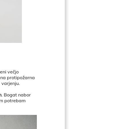
eni večjo
ebna protipožarna
 varjenju.
m
. Bogat nabor
čnim potrebam