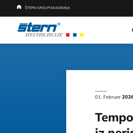
ŠTERN GROUP
AKADEMIJA
01. Februar
202
Tempon
iz ner