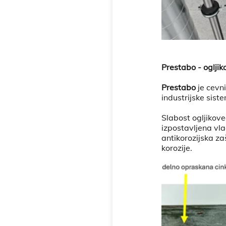
Prestabo - ogljik
Prestabo
je cevn
industrijske sist
Slabost ogljikoveg
izpostavljena vlag
antikorozijska za
korozije.