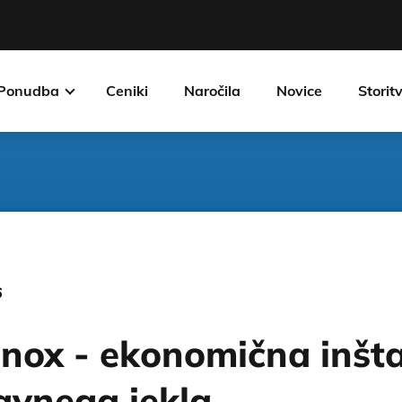
Ponudba
Ceniki
Naročila
Novice
Storit
6
ox - ekonomična inšta
javnega jekla