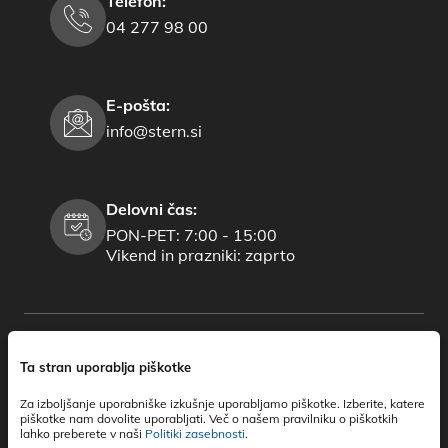
Telefon:
04 277 98 00
E-pošta:
info@stern.si
Delovni čas:
PON-PET: 7:00 - 15:00
Vikend in prazniki: zaprto
Ta stran uporablja piškotke
Za izboljšanje uporabniške izkušnje uporabljamo piškotke. Izberite, katere
piškotke nam dovolite uporabljati. Več o našem pravilniku o piškotkih
lahko preberete v naši
Politiki zasebnosti
.