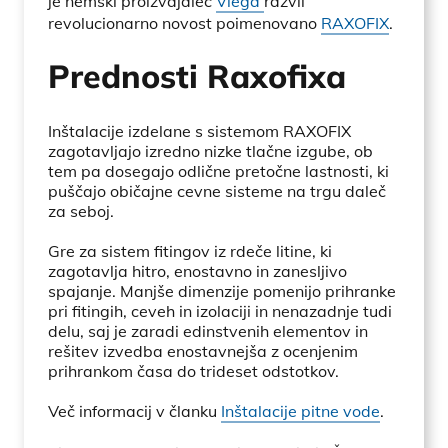
je nemški proizvajalec
Viega
razvil
revolucionarno novost poimenovano
RAXOFIX
.
Prednosti Raxofixa
Inštalacije izdelane s sistemom RAXOFIX
zagotavljajo izredno nizke tlačne izgube, ob
tem pa dosegajo odlične pretočne lastnosti, ki
puščajo običajne cevne sisteme na trgu daleč
za seboj.
Gre za sistem fitingov iz rdeče litine, ki
zagotavlja hitro, enostavno in zanesljivo
spajanje. Manjše dimenzije pomenijo prihranke
pri fitingih, ceveh in izolaciji in nenazadnje tudi
delu, saj je zaradi edinstvenih elementov in
rešitev izvedba enostavnejša z ocenjenim
prihrankom časa do trideset odstotkov.
Več informacij v članku
Inštalacije pitne vode
.