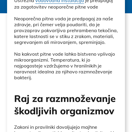
Ustrezna
vodovodna inštalacija
je predpogoj
za zagotovitev neoporečne pitne vode
Neoporečna pitna voda je predpogoj za naše
zdravje, pri čemer velja poudariti, da je
pravzaprav pokvarljiva prehrambena tekočina,
katere lastnosti se v stiku z zrakom, materiali,
segrevanjem ali mirovanjem, spreminjajo.
Na kakvost pitne vode lahko bistveno vplivajo
mikroorganizmi. Temperatura, ki jo
najpogosteje vzdržujemo v hranilnikih je
naravnost idealna za njihovo razmnoževanje
bakterij.
Raj za razmnoževanje
škodljivih organizmov
Zakoni in pravilniki dovoljujejo majhne