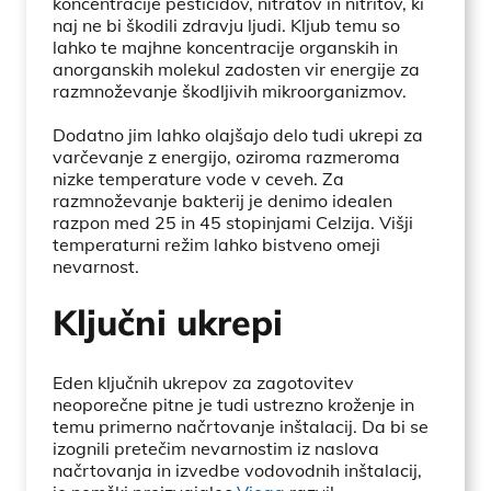
koncentracije pesticidov, nitratov in nitritov, ki
naj ne bi škodili zdravju ljudi. Kljub temu so
lahko te majhne koncentracije organskih in
anorganskih molekul zadosten vir energije za
razmnoževanje škodljivih mikroorganizmov.
Dodatno jim lahko olajšajo delo tudi ukrepi za
varčevanje z energijo, oziroma razmeroma
nizke temperature vode v ceveh. Za
razmnoževanje bakterij je denimo idealen
razpon med 25 in 45 stopinjami Celzija. Višji
temperaturni režim lahko bistveno omeji
nevarnost.
Ključni ukrepi
Eden ključnih ukrepov za zagotovitev
neoporečne pitne je tudi ustrezno kroženje in
temu primerno načrtovanje inštalacij. Da bi se
izognili pretečim nevarnostim iz naslova
načrtovanja in izvedbe vodovodnih inštalacij,