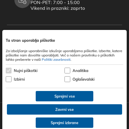
PON-PET: 7:00 - 15:00
Vikend in prazniki: zaprto
Ta stran uporablja piškotke
Za izboljšanje uporabniške izkušnje uporabljamo piškotke. Izberite, katere
piškotke nam dovolite uporabljati. Več o našem pravilniku o piškotkih
lahko preberete v naši
Politiki zasebnosti
.
Nujni piškotki
Analitika
Izbirni
Oglaševalski
Sprejmi vse
Zavrni vse
© 2026 Štern d.o.o. / Vse pravice pridržane
Zasebnost in piškotki
/
Impresum
/
Lytee
/
Dspot
Sprejmi izbrane