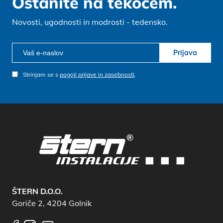
Ostanite na tekočem.
Novosti, ugodnosti in modrosti - tedensko.
Prijava
Strinjam se s
pogoji prijave in zasebnosti
.
ŠTERN D.O.O.
Goriče 2, 4204 Golnik