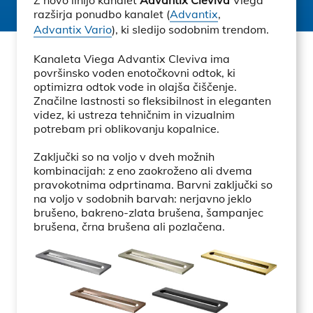
Z novo linijo kanalet
Advantix Cleviva
Viega
razširja ponudbo kanalet (
Advantix
,
Advantix Vario
), ki sledijo sodobnim trendom.
Kanaleta Viega Advantix Cleviva ima
površinsko voden enotočkovni odtok, ki
optimizra odtok vode in olajša čiščenje.
Značilne lastnosti so fleksibilnost in eleganten
videz, ki ustreza tehničnim in vizualnim
potrebam pri oblikovanju kopalnice.
Zaključki so na voljo v dveh možnih
kombinacijah: z eno zaokroženo ali dvema
pravokotnima odprtinama. Barvni zaključki so
na voljo v sodobnih barvah: nerjavno jeklo
brušeno, bakreno-zlata brušena, šampanjec
brušena, črna brušena ali pozlačena.