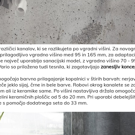
azličici kanalov, ki se razlikujeta po vgradni višini. Za novog
 prilagodljivo vgradno višino med 95 in 165 mm, za adaptaci
 se največ uporablja sanacijski model, z vgradno višino 70 
rio so priložena tudi tesnila, ki zagotavljajo
zanesljiv konce
mogočajo barvno prilagajanje kopalnici v štirih barvah: nerja
če jeklo sijaj, črne in bele barve. Robovi okrog kanalete se za
om ali iz keramike same. Po višini nastavljiva držala omogoč
lini keramičnih ploščic od 5 do 20 mm. Pri uporabi debelejši
te s pomočjo dodatnega seta do 33 mm.