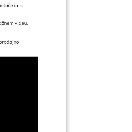
čistoče in s
ažnem videu.
 prodajno