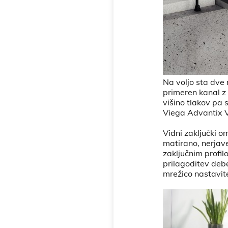
Na voljo sta dve r
primeren kanal z
višino tlakov pa
Viega Advantix Va
Vidni zaključki o
matirano, nerjave
zaključnim profil
prilagoditev debe
mrežico nastavi