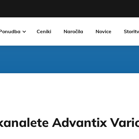
Ponudba
Ceniki
Naročila
Novice
Storit
kanalete Advantix Vari