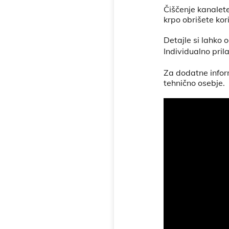
Čiščenje kanalet
krpo obrišete ko
Detajle si lahko 
Individualno pril
Za dodatne inform
tehnično osebje.