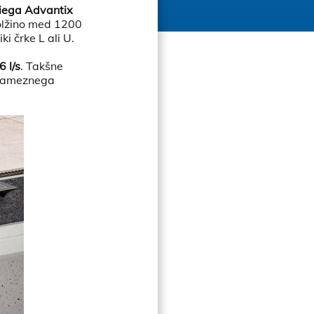
iega Advantix
dolžino med 1200
i črke L ali U.
6 l/s
. Takšne
osameznega