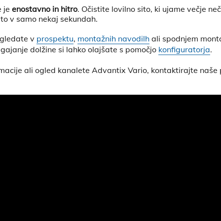
e je
enostavno in hitro
. Očistite lovilno sito, ki ujame večje ne
rito v samo nekaj sekundah.
ogledate v
prospektu
,
montažnih navodilh
ali spodnjem mont
agajanje dolžine si lahko olajšate s pomočjo
konfiguratorja
.
acije ali ogled kanalete Advantix Vario, kontaktirajte naše