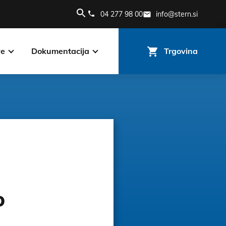
04 277 98 00
info@stern.si
ve
Dokumentacija
Trgovina
o