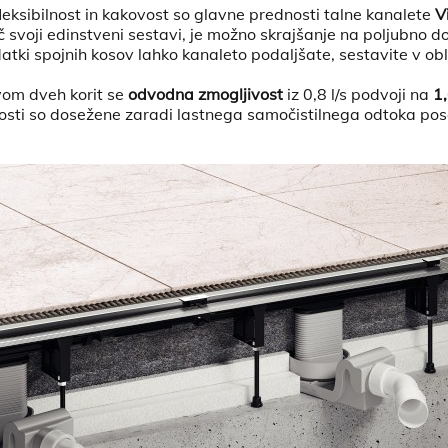
fleksibilnost in kakovost so glavne prednosti
talne kanalete
V
č svoji edinstveni sestavi, je možno skrajšanje na poljubno 
tki spojnih kosov lahko kanaleto podaljšate, sestavite v oblik
om dveh korit se
odvodna zmogljivost
iz 0,8 l/s podvoji na
1,
osti so dosežene zaradi lastnega samočistilnega odtoka p