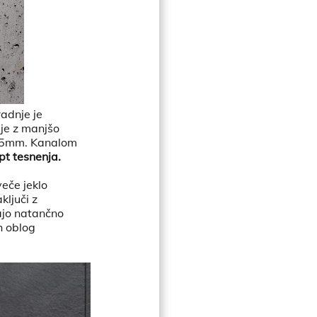
radnje je
je z manjšo
- 95mm. Kanalom
pt tesnenja.
veče jeklo
ključi z
ajo natančno
h oblog