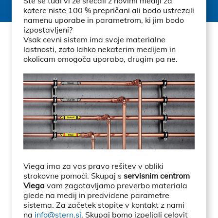
Ste se tudi vi že srečali z novimi mediji za
katere niste 100 % prepričani ali bodo ustrezali
namenu uporabe in parametrom, ki jim bodo
izpostavljeni?
Vsak cevni sistem ima svoje materialne
lastnosti, zato lahko nekaterim medijem in
okolicam omogoča uporabo, drugim pa ne.
Viega ima za vas pravo rešitev v obliki
strokovne pomoči. Skupaj s
servisnim centrom
Viega
vam zagotavljamo preverbo materiala
glede na medij in predvidene parametre
sistema. Za začetek stopite v kontakt z nami
na
info@stern.si
. Skupaj bomo izpeljali celovit