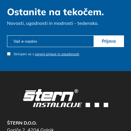
Ostanite na tekočem.
Novosti, ugodnosti in modrosti - tedensko.
Prijava
Strinjam se s
pogoji prijave in zasebnosti
.
ŠTERN D.O.O.
Goriče 2, 4204 Golnik