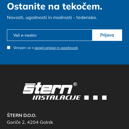
Ostanite na tekočem.
Novosti, ugodnosti in modrosti - tedensko.
Prijava
Strinjam se s
pogoji prijave in zasebnosti
.
ŠTERN D.O.O.
Goriče 2, 4204 Golnik