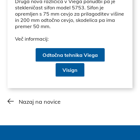
Druga nova različica v Viega ponudbi pa je
stekleničast sifon model 5753. Sifon je
opremljen s 75 mm cevjo za prilagoditev višine
in 200 mm odtočno cevjo, skodelica pa ima
premer 50 mm.
Več informacij:
Odtočna tehnika Viega
Visign
Nazaj na novice