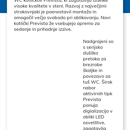
WC kotličkov Prevista, ki zagotavlja izdelke
visoke kvalitete v steni. Razvoj z največjimi
strokovnjaki je poenostavil montažo in
omogočil večjo svobodo pri oblikovanju. Novi
kotlički Prevista že vsebujejo opremo za
sedanje in prihodnje izzive.
Nadgrajeni so
s serijsko
dušilko
pretoka za
brezrobe
školjke in
povezavo za
tuš WC. Širok
nabor
aktivirnih tipk
Prevista
ponuja
digializacijo v
obliki LED
osvetlitve,
zagotavlja