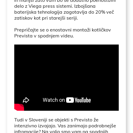
in manjši zato vam bo še dodatno poenostavil
delo z Viega press sistemi. Izbojšana
baterijska tehnologija zagotavlja do 20% več
zatiskov kot pri starejši seriji.
Prepričajte se o enostavni montaži kotličkov
Prevista v spodnjem videu.
Tudi v Sloveniji se objekti s Previsto že
intenzivno izvajajo. Vas zanimajo podrobnejše
infromacije? Na voljo smo vam na spodnjih