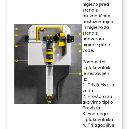
higieno pred
steno z
brezdotičnim
posluževanjem
in higieno za
steno z
nadzorom
higiene pitne
vode.
Podometni
izplakovalnik
je sestavljen
iz:
1. Priključka za
vodo
2. Prostora za
aktivirno tipko
Prevista
3. Enotnega
izplakovalnika
4. Prilagodljive