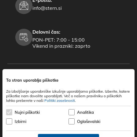
info@stern.si
Delovni čas:
PON-PET: 7:00 - 15:00
Vikend in prazniki: zaprto
Ta stran uporablja piškotke
Za izboljšanje uporabniške izkušnje uporabljamo piškotke. Izberite, katere
piškotke nam dovolite uporabljati. Več o našem pravilniku o piškotkih
lahko preberete v naši
Politiki zasebnosti
.
Nujni piškotki
Analitika
Izbirni
Oglaševalski